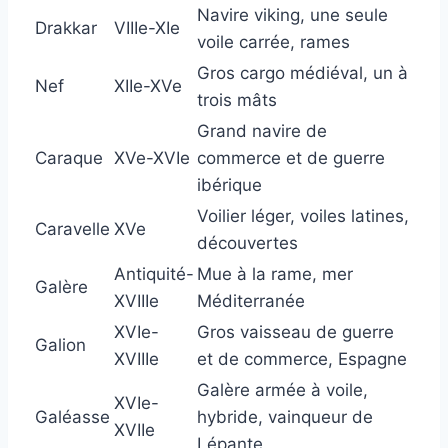
Navire viking, une seule
Drakkar
VIIIe-XIe
voile carrée, rames
Gros cargo médiéval, un à
Nef
XIIe-XVe
trois mâts
Grand navire de
Caraque
XVe-XVIe
commerce et de guerre
ibérique
Voilier léger, voiles latines,
Caravelle
XVe
découvertes
Antiquité-
Mue à la rame, mer
Galère
XVIIIe
Méditerranée
XVIe-
Gros vaisseau de guerre
Galion
XVIIIe
et de commerce, Espagne
Galère armée à voile,
XVIe-
Galéasse
hybride, vainqueur de
XVIIe
Lépante