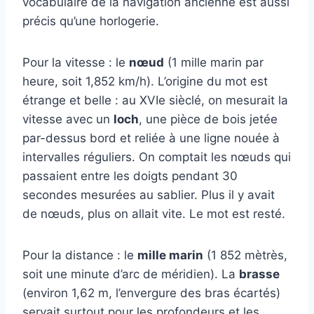
vocabulaire de la navigation ancienne est aussi
précis qu’une horlogerie.
Pour la vitesse : le
nœud
(1 mille marin par
heure, soit 1,852 km/h). L’origine du mot est
étrange et belle : au XVIe sièclé, on mesurait la
vitesse avec un
loch
, une pièce de bois jetée
par-dessus bord et reliée à une ligne nouée à
intervalles réguliers. On comptait les nœuds qui
passaient entre les doigts pendant 30
secondes mesurées au sablier. Plus il y avait
de nœuds, plus on allait vite. Le mot est resté.
Pour la distance : le
mille marin
(1 852 mètrès,
soit une minute d’arc de méridien). La
brasse
(environ 1,62 m, l’envergure des bras écartés)
servait surtout pour les profondeurs et les