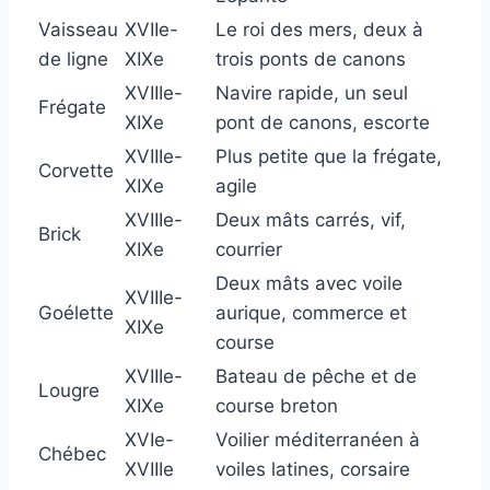
Vaisseau
XVIIe-
Le roi des mers, deux à
de ligne
XIXe
trois ponts de canons
XVIIIe-
Navire rapide, un seul
Frégate
XIXe
pont de canons, escorte
XVIIIe-
Plus petite que la frégate,
Corvette
XIXe
agile
XVIIIe-
Deux mâts carrés, vif,
Brick
XIXe
courrier
Deux mâts avec voile
XVIIIe-
Goélette
aurique, commerce et
XIXe
course
XVIIIe-
Bateau de pêche et de
Lougre
XIXe
course breton
XVIe-
Voilier méditerranéen à
Chébec
XVIIIe
voiles latines, corsaire