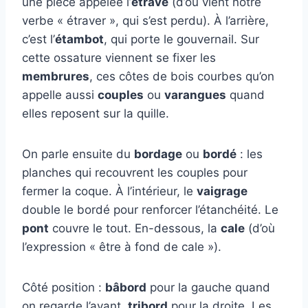
une pièce appelée l’
étrave
(d’où vient notre
verbe « étraver », qui s’est perdu). À l’arrière,
c’est l’
étambot
, qui porte le gouvernail. Sur
cette ossature viennent se fixer les
membrures
, ces côtes de bois courbes qu’on
appelle aussi
couples
ou
varangues
quand
elles reposent sur la quille.
On parle ensuite du
bordage
ou
bordé
: les
planches qui recouvrent les couples pour
fermer la coque. À l’intérieur, le
vaigrage
double le bordé pour renforcer l’étanchéité. Le
pont
couvre le tout. En-dessous, la
cale
(d’où
l’expression « être à fond de cale »).
Côté position :
bâbord
pour la gauche quand
on regarde l’avant,
tribord
pour la droite. Les