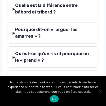
Quelle est la différence entre
▸
bâbord et tribord ?
Pourquoi dit-on « larguer les
▸
amarres » ?
Qu’est-ce qu’un ris et pourquoi on
▸
le « prend » ?
Combien mesure exactement un
▸
Nous utilisons des cookies pour vous garantir la meilleure
nœud marin ?
expérience sur notre site web. Si vous continuez à utiliser ce
site, nous supposerons que vous en êtes satisfait.
Ok
▸
Pourquoi dit-on « lever l’ancre » ?