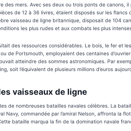
re des mers. Avec ses deux ou trois ponts de canons, il 
ces de 12 à 36 livres, étaient disposés sur les flancs 
èbre vaisseau de ligne britannique, disposait de 104 ca
onditions les plus rudes et aux combats les plus intense
itait des ressources considérables. Le bois, le fer et l
ou de Portsmouth, employaient des centaines d’ouvrier
 pouvait atteindre des sommes astronomiques. Par exemp
ng, soit l’équivalent de plusieurs millions d’euros aujourd
des vaisseaux de ligne
tes de nombreuses batailles navales célèbres. La bataill
al Navy, commandée par l’amiral Nelson, affronta la flot
 Cette bataille marqua la fin de la domination navale fra