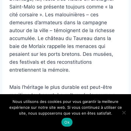
Saint-Malo se présente toujours comme « la
cité corsaire ». Les malouinières – ces
demeures d’armateurs dans la campagne
autour de la ville – témoignent de la richesse
accumulée. Le château du Taureau dans la
baie de Morlaix rappelle les menaces qui
pesaient sur les ports bretons. Des musées,
des festivals et des reconstitutions
entretiennent la mémoire.
Mais l’héritage le plus durable est peut-être
maritime tout court. La culture de la course a
Nous utilisons des cookies pour vous garantir la meilleure
formé des générations de marins bretons à la
expérience sur notre site web. Si vous continuez à utiliser ce
navigation hauturière, au combat naval et à
site, nous supposerons que vous en êtes satisfait.
l’initiative tactique. Quand Surcouf prenait un
Ok
vaisseau trois fois plus gros que le sien, il