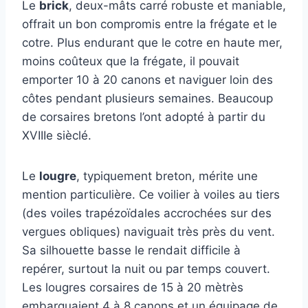
Le
brick
, deux-mâts carré robuste et maniable,
offrait un bon compromis entre la frégate et le
cotre. Plus endurant que le cotre en haute mer,
moins coûteux que la frégate, il pouvait
emporter 10 à 20 canons et naviguer loin des
côtes pendant plusieurs semaines. Beaucoup
de corsaires bretons l’ont adopté à partir du
XVIIIe sièclé.
Le
lougre
, typiquement breton, mérite une
mention particulière. Ce voilier à voiles au tiers
(des voiles trapézoïdales accrochées sur des
vergues obliques) naviguait très près du vent.
Sa silhouette basse le rendait difficile à
repérer, surtout la nuit ou par temps couvert.
Les lougres corsaires de 15 à 20 mètrès
embarquaient 4 à 8 canons et un équipage de