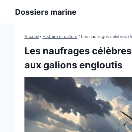
Aller
Dossiers marine
au
contenu
Accueil
/
Histoire et culture
/
Les naufrages célèbres de 
Les naufrages célèbres d
aux galions engloutis